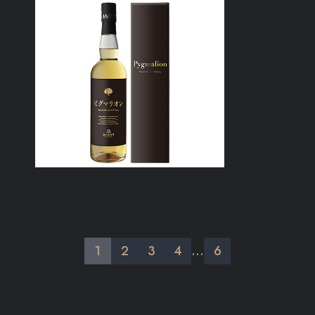
1
2
3
4
…
6